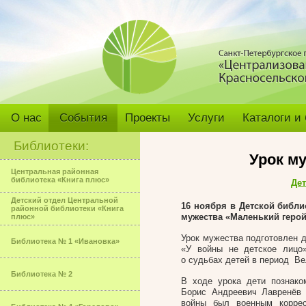
О нас
События
Проекты
Услуги
Каталоги и
Библиотеки:
Урок м
Центральная районная
библиотека «Книга плюс»
Дет
Детский отдел Центральной
16 ноября в Детской библи
районной библиотеки «Книга
мужества «Маленький геро
плюс»
Урок мужества подготовлен д
Библиотека № 1 «Ивановка»
«У войны не детское лицо
о судьбах детей в период Ве
Библиотека № 2
В ходе урока дети познако
Борис Андреевич Лавренёв (
войны был военным корресп