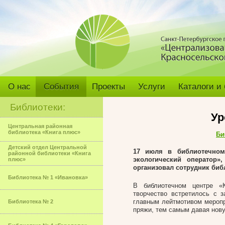
О нас
События
Проекты
Услуги
Каталоги и
Библиотеки:
Ур
Центральная районная
библиотека «Книга плюс»
Би
Детский отдел Центральной
17 июля в
библиотечном
районной библиотеки «Книга
экологический оператор»
плюс»
организовал сотрудник биб
Библиотека № 1 «Ивановка»
В библиотечном центре «К
творчество встретилось с 
главным лейтмотивом меропр
Библиотека № 2
пряжи, тем самым давая нов