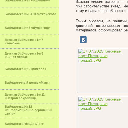
Библиотека № 4 «Горелово»
Важная миссия встречи — п
при строительстве гнёзд. Ч
тему и нашли способ внести 
Библиотека им. А.Ф.Можайского
Таким образом, на занятии
движений, потренировал тв
Библиотека № 6 «Дудергоф»
материалов, сформировал бе
Детская библиотека № 7
«Улыбка»
Детская библиотека № 8
«Синяя птица»
Библиотека № 9 «Лигово»
Библиотечный центр «Маяк»
Детская библиотека № 11
«Остров сокровищ»
Библиотека № 12
«Информационно-сервисный
центр»
Библиотека «МеДиаЛог»