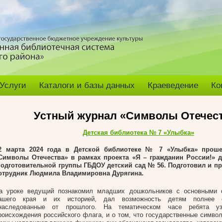
Услуги
Каталоги и базы данных
Краеведение
Ко
Устный журнал «Символы Отечес
Детская библиотека № 7 «Улыбка»
2 марта 2024 года
в Детской библиотеке № 7 «Улыбка» проше
Символы Отечества» в рамках проекта «Я – гражданин России!»
д
одготовительной группы ГБДОУ детский сад № 56
. Подготовил и п
отрудник Людмила Владимировна Дурягина.
а уроке ведущий познакомил младших дошкольников с основными 
ашего края и их историей, дал возможность детям полнее о
наследованные от прошлого. На тематическом часе ребята у
роисхождения российского флага, и о том, что государственные символ