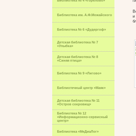
г
Библиотека № 4 «Горелово»
В
Библиотека им. А.Ф.Можайского
и
б
Библиотека № 6 «Дудергоф»
Детская библиотека № 7
«Улыбка»
Детская библиотека № 8
«Синяя птица»
Библиотека № 9 «Лигово»
Библиотечный центр «Маяк»
Детская библиотека № 11
«Остров сокровищ»
Библиотека № 12
«Информационно-сервисный
центр»
Библиотека «МеДиаЛог»