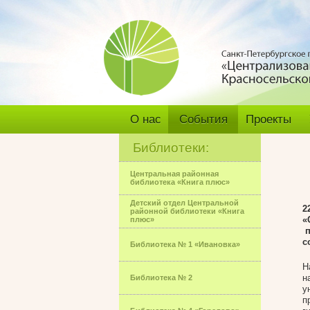
О нас
События
Проекты
Библиотеки:
Центральная районная
библиотека «Книга плюс»
Детский отдел Центральной
2
районной библиотеки «Книга
«
плюс»
п
с
Библиотека № 1 «Ивановка»
Н
н
Библиотека № 2
у
п