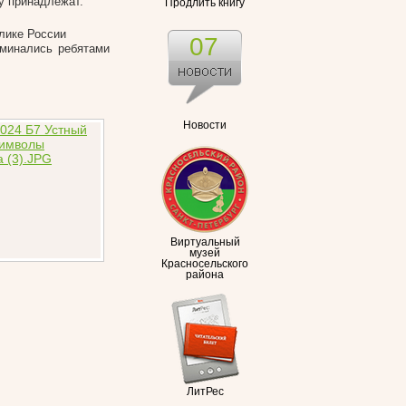
у принадлежат.
Продлить книгу
лике России
07
оминались ребятами
Новости
Виртуальный
музей
Красносельского
района
ЛитРес