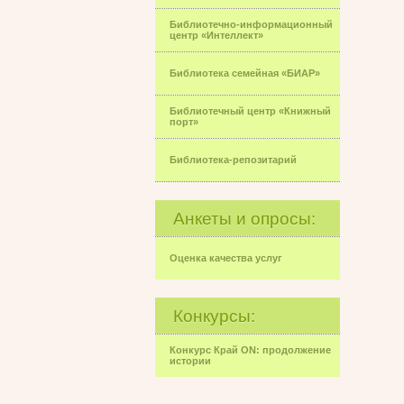
Библиотечно-информационный
центр «Интеллект»
Библиотека семейная «БИАР»
Библиотечный центр «Книжный
порт»
Библиотека-репозитарий
Анкеты и опросы:
Оценка качества услуг
Конкурсы:
Конкурс Край ON: продолжение
истории