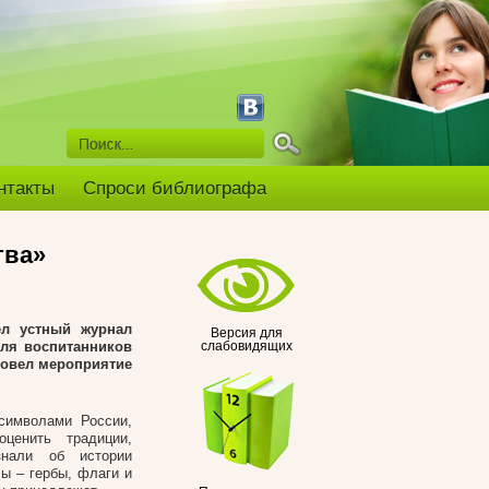
нтакты
Спроси библиографа
тва»
л устный журнал
Версия для
ля воспитанников
слабовидящих
ровел мероприятие
символами России,
ценить традиции,
знали об истории
ы – гербы, флаги и