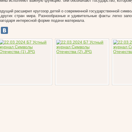
имны исполняют важную функцию: они обозначают государство, котором
едущий расширил кругозор детей о современной государственной симво
 других стран мира. Разнообразные и удивительные факты легко зап
лагодаря интересной форме подачи материала.