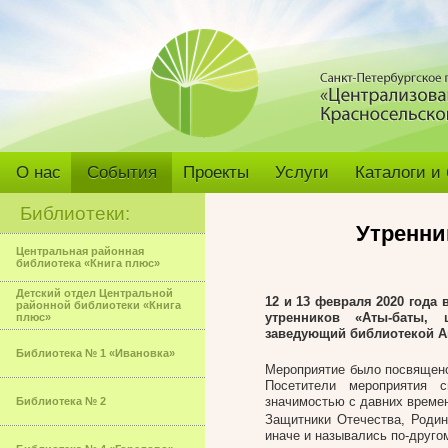
О нас
События
Проекты
Услуги
Каталоги и
Библиотеки:
Утренни
Центральная районная
библиотека «Книга плюс»
Детский отдел Центральной
12 и 13 февраля 2020 года 
районной библиотеки «Книга
утренников «Аты-баты,
плюс»
заведующий библиотекой А
Библиотека № 1 «Ивановка»
Мероприятие было посвящено
Посетители мероприятия 
значимостью с давних време
Библиотека № 2
Защитники Отечества, Родин
иначе и назывались по-друго