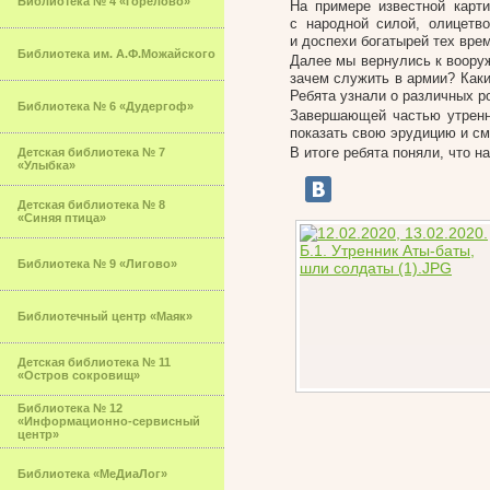
Библиотека № 4 «Горелово»
На примере известной карт
с народной силой, олицет
и доспехи богатырей тех вре
Библиотека им. А.Ф.Можайского
Далее мы вернулись к вооруж
зачем служить в армии? Каки
Ребята узнали о различных р
Библиотека № 6 «Дудергоф»
Завершающей частью утренни
показать свою эрудицию и см
В итоге ребята поняли, что 
Детская библиотека № 7
«Улыбка»
Детская библиотека № 8
«Синяя птица»
Библиотека № 9 «Лигово»
Библиотечный центр «Маяк»
Детская библиотека № 11
«Остров сокровищ»
Библиотека № 12
«Информационно-сервисный
центр»
Библиотека «МеДиаЛог»