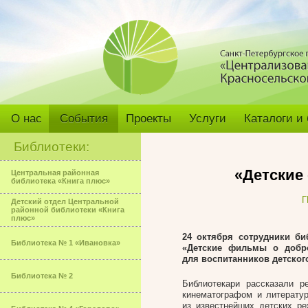
О нас
События
Проекты
Услуги
Каталоги и
Библиотеки:
«Детские
Центральная районная
библиотека «Книга плюс»
Г
Детский отдел Центральной
районной библиотеки «Книга
плюс»
24 октября
сотрудники би
Библиотека № 1 «Ивановка»
«Детские фильмы о добро
для воспитанников детског
Библиотека № 2
Библиотекари рассказали 
кинематографом и литерату
из известнейших детских ре