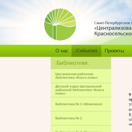
О нас
События
Проекты
Библиотеки:
Центральная районная
библиотека «Книга плюс»
Детский отдел Центральной
районной библиотеки «Книга
плюс»
9
п
Библиотека № 1 «Ивановка»
У
в
В
Библиотека № 2
о
н