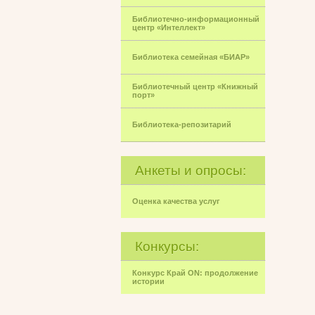
Библиотечно-информационный
центр «Интеллект»
Библиотека семейная «БИАР»
Библиотечный центр «Книжный
порт»
Библиотека-репозитарий
Анкеты и опросы:
Оценка качества услуг
Конкурсы:
Конкурс Край ON: продолжение
истории