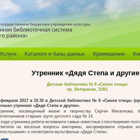
Услуги
Каталоги и базы данных
Краеведение
Ко
Утренник «Дядя Степа и другие
Детская библиотека № 8 «Синяя птица»
пр. Ветеранов, 118/1
 февраля 2017 в 10.30 в Детской библиотеке № 8 «Синяя птица» (пр.
рошел утренник «Дядя Степа и другие».
тренник, посвященный жизни и творчеству Сергея Михалкова, 
оспитанников старших групп детского сада № 14.
 ходе утренника ребята вспомнили самые известные стихотворения поэта
тветили на веселые вопросы викторины, инсценировали отрывок из
епослушания» и посмотрели мультфильм «Дядя Степа».