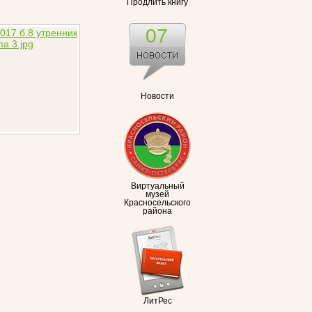
Продлить книгу
07
Новости
Виртуальный
музей
Красносельского
района
ЛитРес