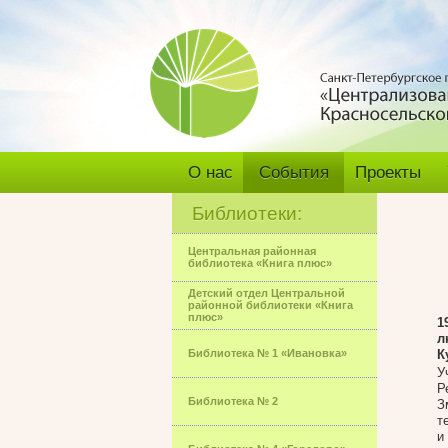
О нас
События
Проекты
Библиотеки:
Центральная районная
библиотека «Книга плюс»
Детский отдел Центральной
районной библиотеки «Книга
плюс»
1
л
Библиотека № 1 «Ивановка»
К
У
Р
Библиотека № 2
З
т
и