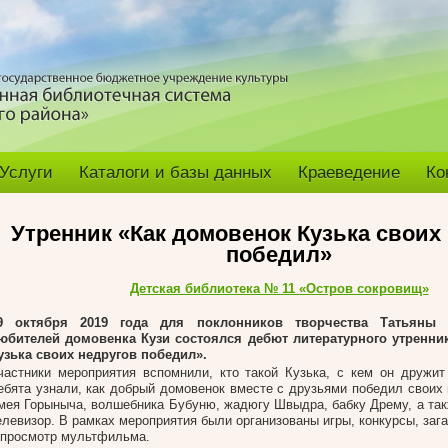
Услуги
Каталоги и базы данных
Краеведение
Ко
Утренник «Как домовенок Кузька своих
победил»
Детская библиотека № 11 «Остров сокровищ»
9 октября 2019 года для поклонников творчества Татьяны 
юбителей домовенка Кузи состоялся дебют литературного утренни
узька своих недругов победил».
частники мероприятия вспомнили, кто такой Кузька, с кем он дружит
ебята узнали, как добрый домовенок вместе с друзьями победил своих 
мея Горыныча, волшебника Бубуню, жадюгу Швыдра, бабку Дрему, а так
елевизор. В рамках мероприятия были организованы игры, конкурсы, заг
 просмотр мультфильма.