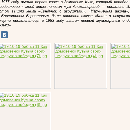
В
1977 году
вышла первая книга о домовёнке Кузе, который попадал 
редисловие к этой книге написал муж Александровой — писатель
В
отом вышли книги «Сундучок с игрушками», «Игрушечная школа»
 Валентином Берестовым была написана сказка «Катя в игрушечн
мерти писательницы в 1983 году вышел первый мультфильм о до
узьки
».