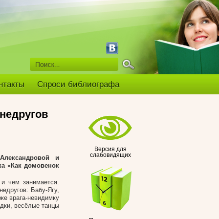
нтакты
Спроси библиографа
 недругов
Версия для
слабовидящих
Александровой и
ка «Как домовенок
 и чем занимается.
недругов: Бабу-Ягу,
же врага-невидимку
адки, весёлые танцы