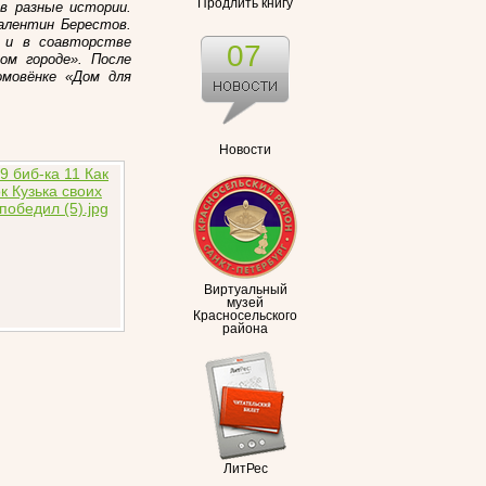
Продлить книгу
в разные истории.
алентин Берестов
.
, и в соавторстве
07
ом городе». После
мовёнке «
Дом для
Новости
Виртуальный
музей
Красносельского
района
ЛитРес