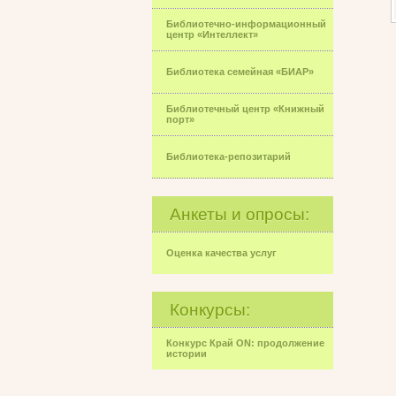
Библиотечно-информационный
центр «Интеллект»
Библиотека семейная «БИАР»
Библиотечный центр «Книжный
порт»
Библиотека-репозитарий
Анкеты и опросы:
Оценка качества услуг
Конкурсы:
Конкурс Край ON: продолжение
истории