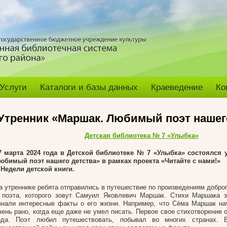
Услуги
Каталоги и базы данных
Краеведение
Ко
Утренник «Маршак. Любимый поэт нашег
Детская библиотека № 7 «Улыбка»
7 марта 2024 года
в Детской библиотеке № 7 «Улыбка» состоялся 
юбимый поэт нашего детства» в рамках проекта «Читайте с нами!»
 Недели детской книги.
а утреннике ребята отправились в путешествие по произведениям доброг
 поэта, которого зовут Самуил Яковлевич Маршак. Стихи Маршака з
знали интересные факты о его жизни. Например, что Сёма Маршак на
чень рано, когда еще даже не умел писать. Первое свое стихотворение 
ода. Поэт любил путешествовать, побывал во многих странах. 