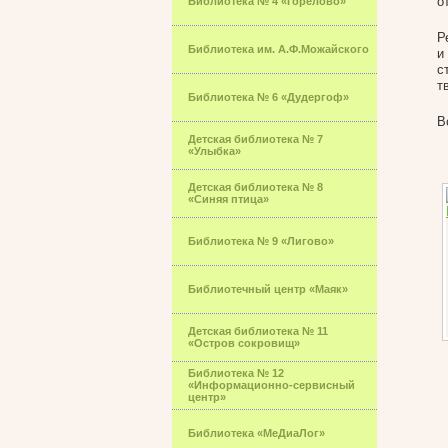
о
Библиотека № 4 «Горелово»
Р
Библиотека им. А.Ф.Можайского
и
с
т
Библиотека № 6 «Дудергоф»
В
Детская библиотека № 7
«Улыбка»
Детская библиотека № 8
«Синяя птица»
Библиотека № 9 «Лигово»
Библиотечный центр «Маяк»
Детская библиотека № 11
«Остров сокровищ»
Библиотека № 12
«Информационно-сервисный
центр»
Библиотека «МеДиаЛог»