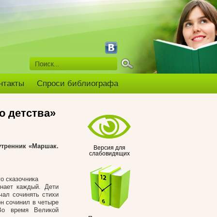
нтакты
Спроси библиографа
о детства»
утренник
«Маршак.
Версия для
слабовидящих
о сказочника
нает каждый. Дети
чал сочинять стихи
он сочинил в четыре
Во время Великой