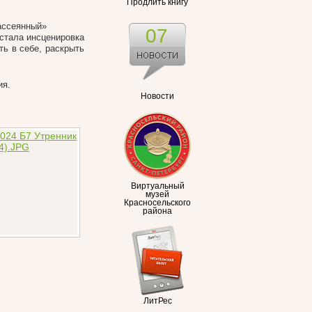
Продлить книгу
Рассеянный»
07
стала инсценировка
ть в себе, раскрыть
ия.
Новости
Виртуальный
музей
Красносельского
района
ЛитРес