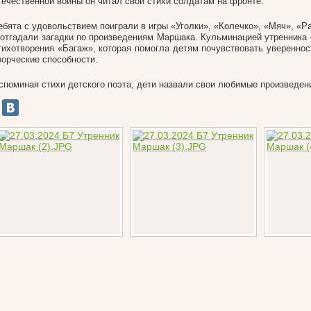
течественной войны он читал свои стихи солдатам на фронте.
ебята с удовольствием поиграли в игры «Уголки», «Колечко», «Мяч», «
 отгадали загадки по произведениям Маршака. Кульминацией утренника 
тихотворения «Багаж», которая помогла детям почувствовать увереннос
ворческие способности.
споминая стихи детского поэта, дети назвали свои любимые произведен