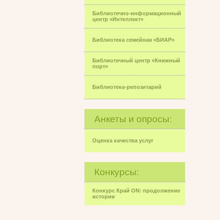
Библиотечно-информационный
центр «Интеллект»
Библиотека семейная «БИАР»
Библиотечный центр «Книжный
порт»
Библиотека-репозитарий
Анкеты и опросы:
Оценка качества услуг
Конкурсы:
Конкурс Край ON: продолжение
истории