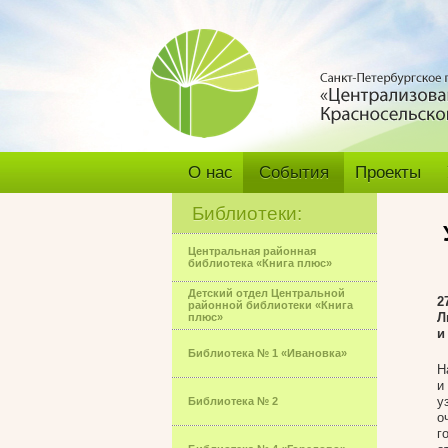
О нас
События
Проекты
Библиотеки:
Центральная районная
библиотека «Книга плюс»
Детский отдел Центральной
2
районной библиотеки «Книга
Л
плюс»
и
Библиотека № 1 «Ивановка»
Н
и
у
Библиотека № 2
о
г