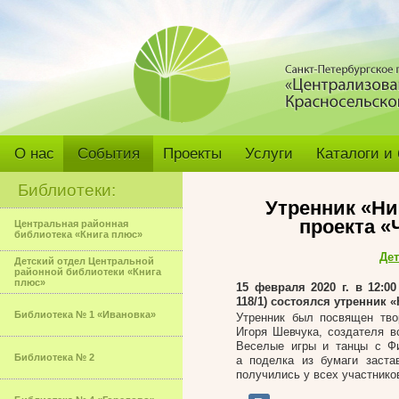
О нас
События
Проекты
Услуги
Каталоги и
Библиотеки:
Утренник «Ни
проекта «
Центральная районная
библиотека «Книга плюс»
Дет
Детский отдел Центральной
районной библиотеки «Книга
плюс»
15 февраля 2020 г. в 12:0
118/1) состоялся утренник 
Библиотека № 1 «Ивановка»
Утренник был посвящен твор
Игоря Шевчука, создателя 
Веселые игры и танцы с Фи
Библиотека № 2
а поделка из бумаги заста
получились у всех участнико