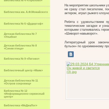
Библиотека № 4 «Горелово»
На мероприятии школьники у
не сразу стал писателем, п
Библиотека им. А.Ф.Можайского
актером, играл рыжего клоуна
Ребята с удовольствием пр
Библиотека № 6 «Дудергоф»
тематические загадки и узн
которыми сталкивались геро
«Шиворот-навыворот».
Детская библиотека № 7
«Улыбка»
Литературный урок законч
Детская библиотека № 8
бульон» по одноименному пр
«Синяя птица»
Библиотека № 9 «Лигово»
Библиотечный центр «Маяк»
Детская библиотека № 11
«Остров сокровищ»
Библиотека № 12
«Информационно-сервисный
центр»
Библиотека «МеДиаЛог»