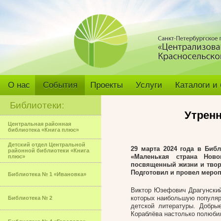
О нас
События
Проекты
Услуги
Каталоги и
Библиотеки:
Утренн
Центральная районная
библиотека «Книга плюс»
Детский отдел Центральной
29 марта 2024 года в Биб
районной библиотеки «Книга
«Маленькая страна Ново
плюс»
посвященный жизни и твор
Подготовил и провел мероп
Библиотека № 1 «Ивановка»
Виктор Юзефович Драгунский 
которых наибольшую популяр
Библиотека № 2
детской литературы. Добры
Кораблёва настолько полюбил