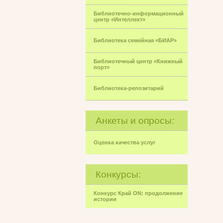
Библиотечно-информационный
центр «Интеллект»
Библиотека семейная «БИАР»
Библиотечный центр «Книжный
порт»
Библиотека-репозитарий
Анкеты и опросы:
Оценка качества услуг
Конкурсы:
Конкурс Край ON: продолжение
истории