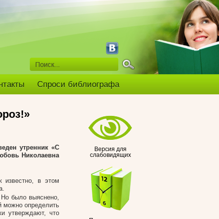
нтакты
Спроси библиографа
ороз!»
веден утренник «С
Версия для
юбовь Николаевна
слабовидящих
 известно, в этом
а.
 Но было выяснено,
ой можно определить
ки утверждают, что