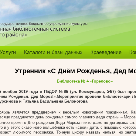
Услуги
Каталоги и базы данных
Краеведение
Ко
Утренник «С Днём Рожденья, Дед М
Библиотека № 4 «Горелово»
5 ноября 2019 года в ГБДОУ №86 (ул. Коммунаров, 54/7) был про
нём Рожденья, Дед Мороз!».
Мероприятие провели библиотекари Л
урсинова и Татьяна Васильевна Белоногова.
оябрь является преддверием к весёлым новогодним праздникам. Как
есяце празднуется день рожденья самого главного деда страны – Мороз
олгое время о Дне рождения Деда Мороза никто даже не догадывался.
то и у этого сказочного волшебника есть «своя» дата, с помощью котор
озраст любимого персонажа. Точную цифру назвать нельзя, но знато