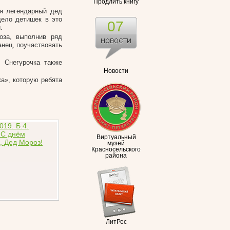
Продлить книгу
мя легендарный дед
дело детишек в это
07
.
оза, выполнив ряд
анец, поучаствовать
. Снегурочка также
Новости
а», которую ребята
Виртуальный
музей
Красносельского
района
ЛитРес