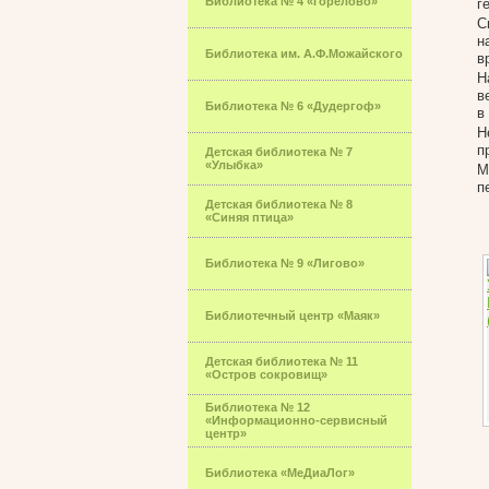
Библиотека № 4 «Горелово»
г
С
н
Библиотека им. А.Ф.Можайского
в
Н
в
Библиотека № 6 «Дудергоф»
в
Н
п
Детская библиотека № 7
«Улыбка»
М
п
Детская библиотека № 8
«Синяя птица»
Библиотека № 9 «Лигово»
Библиотечный центр «Маяк»
Детская библиотека № 11
«Остров сокровищ»
Библиотека № 12
«Информационно-сервисный
центр»
Библиотека «МеДиаЛог»