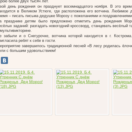
ерою более двух тысяч лет.
вой день рождения он празднует восемнадцатого ноября. В это вре
аходится в Великом Устюге, где расположена его вотчина. Любимое 
ремя – писать письма дедушке Морозу с пожеланиями и поздравлениями
а празднике детям было предложено отметить день рождения Мор
есёлых заданий: разгадать новогодний кроссворд, станцевать весёлый т
 мультивикторине.
е забыли и о Снегурочке, вотчина которой находится в г. Кострома
ригласила ребят к себе в гости.
ероприятие завершилось традиционной песней «В лесу родилась ёлочк
ели с большим удовольствием!