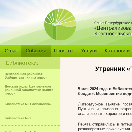
О нас
События
Проекты
Услуги
Каталоги и
Библиотеки:
Утренник «
Центральная районная
библиотека «Книга плюс»
Детский отдел Центральной
5 мая 2024 года в Библиот
районной библиотеки «Книга
бродит». Мероприятие подг
плюс»
Литературное занятие пос
Библиотека № 1 «Ивановка»
Пушкина и призвано закре
анализировать характер и пос
Библиотека № 2
Ребята отправились в путеш
разнообразные приключения 