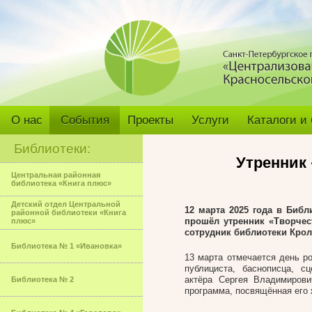
О нас
События
Проекты
Услуги
Каталоги и
Библиотеки:
Утренник 
Центральная районная
библиотека «Книга плюс»
Детский отдел Центральной
12 марта 2025 года в Биб
районной библиотеки «Книга
прошёл утренник «Творчес
плюс»
сотрудник библиотеки Кро
Библиотека № 1 «Ивановка»
13 марта отмечается день ро
публициста, баснописца, сц
актёра Сергея Владимиров
Библиотека № 2
программа, посвящённая его 