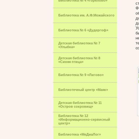
Библиотека № 4 «Горелово»
с
Ф
о
Библиотека им. А.Ф.Можайского
д
д
У
Библиотека № 6 «Дудергоф»
б
н
т
Детская библиотека № 7
«Улыбка»
о
Детская библиотека № 8
«Синяя птица»
Библиотека № 9 «Лигово»
Библиотечный центр «Маяк»
Детская библиотека № 11
«Остров сокровищ»
Библиотека № 12
«Информационно-сервисный
центр»
Библиотека «МеДиаЛог»