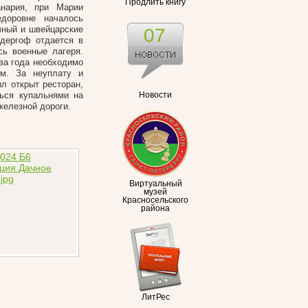
Продлить книгу
анария, при Марии
доровне началось
чный и швейцарские
07
дергоф отдается в
сь военные лагеря.
ва года необходимо
ом. За неуплату и
л открыт ресторан,
ться купальнями на
Новости
железной дороги.
Виртуальный
музей
Красносельского
района
ЛитРес