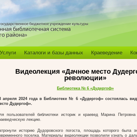
Услуги
Каталоги и базы данных
Краеведение
Ко
Видеолекция «Дачное место Дудерг
революции»
Библиотека № 6 «Дудергоф»
3 апреля 2024 года в Библиотеке № 6 «Дудергоф» состоялась ви
есто Дудергоф».
ля пользователей библиотеки историк и краевед Марина Петровна
раеведческую лекцию.
атронули историю Дудоровского погоста, площадь которого была з
овременного поселка. Материалы видеолекции позволили узнать о дал