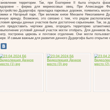
тановлении территории. Так, при Екатерине II была открыта фаз
едоровне – ферма для мериносовых овец. При Александре Фе
бустройство Дудергофа: прокладка парковых дорожек, появились моло
омики и Нагорный парк. При великом князе Михаиле Николаевиче Ду
ачную аренду. Возможно, это связано с тем, что рядом располагали
словия аренды дачных участков были достаточно серьезными. Так, за д
ыло предоставить чертежи дома, огородить территорию штакетник
евыполнение условий дачный участок могли отобрать. Для дачников бы
еатр, построена церковь и почтовое отделение. Они могли пользова
зере. И самым важным для развития дачного Дудергофа было открытие 