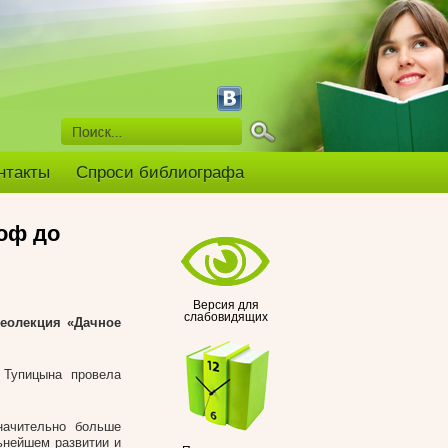
нтакты
Спроси библиографа
оф до
Версия для
слабовидящих
деолекция «Дачное
 Тупицына провела
начительно больше
ьнейшем развитии и