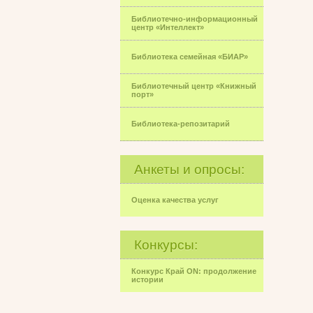
Библиотечно-информационный
центр «Интеллект»
Библиотека семейная «БИАР»
Библиотечный центр «Книжный
порт»
Библиотека-репозитарий
Анкеты и опросы:
Оценка качества услуг
Конкурсы:
Конкурс Край ON: продолжение
истории