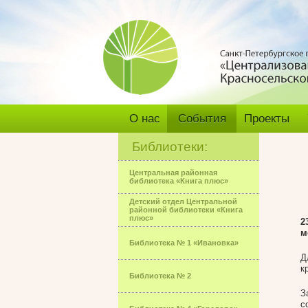
О нас
События
Проекты
Библиотеки:
Центральная районная
библиотека «Книга плюс»
Детский отдел Центральной
районной библиотеки «Книга
плюс»
2
м
Библиотека № 1 «Ивановка»
Д
к
Библиотека № 2
З
с