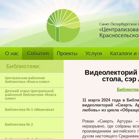
О нас
События
Проекты
Услуги
Каталоги и
Библиотеки:
Видеолекторий 
стола, сэр
Центральная районная
библиотека «Книга плюс»
Библиотек
Детский отдел Центральной
районной библиотеки «Книга
плюс»
11 марта 2024 года в Биб
видеолекторий «Смерть Ар
Библиотека № 1 «Ивановка»
любовь» из цикла «Образцо
Роман «Смерть Артура» – 
Библиотека № 2
неразрывно, где собраны вс
произведением английского 
духом настоящего Средневек