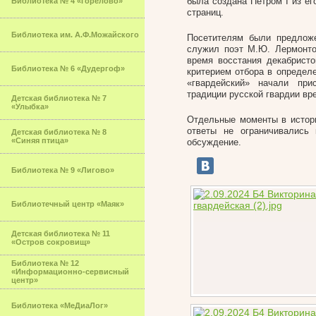
была создана Петром I из ег
Библиотека № 4 «Горелово»
страниц.
Библиотека им. А.Ф.Можайского
Посетителям были предложе
служил поэт М.Ю. Лермонто
время восстания декабрист
Библиотека № 6 «Дудергоф»
критерием отбора в определе
«гвардейский» начали пр
традиции русской гвардии вре
Детская библиотека № 7
«Улыбка»
Отдельные моменты в истори
ответы не ограничивались
Детская библиотека № 8
«Синяя птица»
обсуждение.
Библиотека № 9 «Лигово»
Библиотечный центр «Маяк»
Детская библиотека № 11
«Остров сокровищ»
Библиотека № 12
«Информационно-сервисный
центр»
Библиотека «МеДиаЛог»