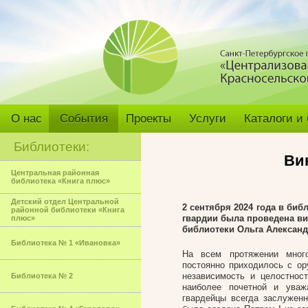
О нас
События
Проекты
Услуги
Каталоги и
Библиотеки:
Ви
Центральная районная
библиотека «Книга плюс»
Детский отдел Центральной
2 сентября 2024 года в би
районной библиотеки «Книга
гвардии была проведена ви
плюс»
библиотеки Ольга Александ
Библиотека № 1 «Ивановка»
На всем протяжении много
постоянно приходилось с ор
независимость и целостнос
Библиотека № 2
наиболее почетной и уваж
гвардейцы всегда заслуженн