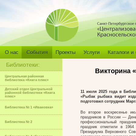
О нас
События
Проекты
Услуги
Каталоги и
Библиотеки:
Викторина 
Центральная районная
библиотека «Книга плюс»
Детский отдел Центральной
11 июля 2025 года в Библ
районной библиотеки «Книга
«Рыбак рыбака видит изд
плюс»
подготовил сотрудник Марг
Библиотека № 1 «Ивановка»
Во второе воскресенье и
праздников в России — День
профессиональный праздни
Библиотека № 2
праздник отметили в 196
Президиума Верховного Сов