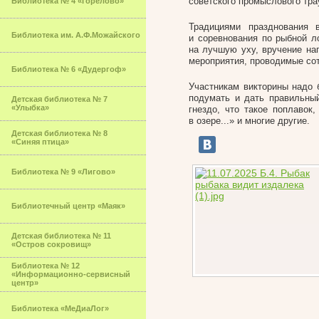
советского промыслового тра
Библиотека № 4 «Горелово»
Традициями празднования 
Библиотека им. А.Ф.Можайского
и соревнования по рыбной л
на лучшую уху, вручение на
мероприятия, проводимые со
Библиотека № 6 «Дудергоф»
Участникам викторины надо 
подумать и дать правильный
Детская библиотека № 7
«Улыбка»
гнездо, что такое поплавок
в озере...» и многие другие.
Детская библиотека № 8
«Синяя птица»
Библиотека № 9 «Лигово»
Библиотечный центр «Маяк»
Детская библиотека № 11
«Остров сокровищ»
Библиотека № 12
«Информационно-сервисный
центр»
Библиотека «МеДиаЛог»