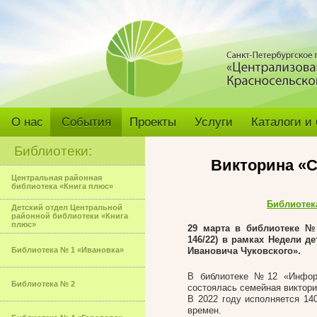
О нас
События
Проекты
Услуги
Каталоги и
Библиотеки:
Викторина «
Центральная районная
библиотека «Книга плюс»
Библиотек
Детский отдел Центральной
районной библиотеки «Книга
плюс»
29 марта
в библиотеке №1
146/22) в рамках Недели д
Библиотека № 1 «Ивановка»
Ивановича Чуковского».
В библиотеке №12 «Информ
Библиотека № 2
состоялась семейная виктори
В 2022 году исполняется 14
времен.