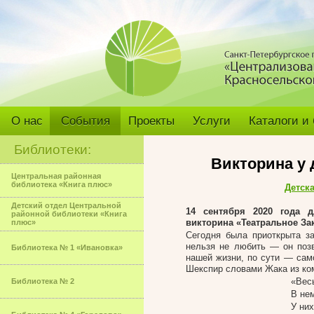
О нас
События
Проекты
Услуги
Каталоги и
Библиотеки:
Викторина у 
Центральная районная
библиотека «Книга плюс»
Детск
Детский отдел Центральной
14 сентября 2020 года д
районной библиотеки «Книга
викторина «Театральное За
плюс»
Сегодня была приоткрыта за
нельзя не любить — он позв
Библиотека № 1 «Ивановка»
нашей жизни, по сути — сам
Шекспир словами Жака из ком
«Вес
Библиотека № 2
В не
У них