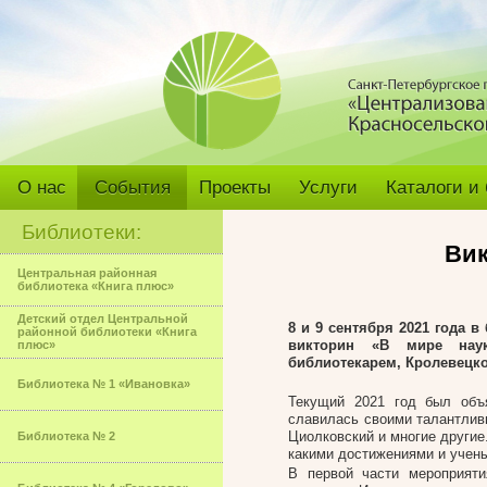
О нас
События
Проекты
Услуги
Каталоги и
Библиотеки:
Вик
Центральная районная
библиотека «Книга плюс»
Детский отдел Центральной
8 и 9 сентября 2021 года в
районной библиотеки «Книга
викторин «В мире наук
плюс»
библиотекарем, Кролевецк
Библиотека № 1 «Ивановка»
Текущий 2021 год был объ
славилась своими талантлив
Циолковский и многие другие
Библиотека № 2
какими достижениями и учены
В первой части мероприяти