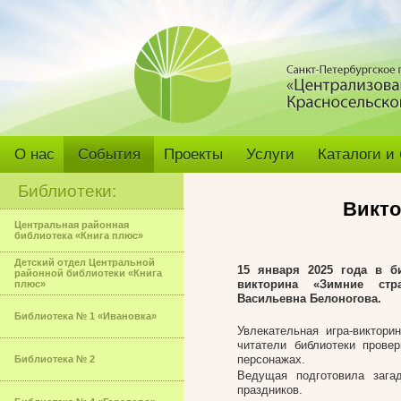
О нас
События
Проекты
Услуги
Каталоги и
Библиотеки:
Викто
Центральная районная
библиотека «Книга плюс»
Детский отдел Центральной
15 января 2025 года в б
районной библиотеки «Книга
викторина «Зимние стр
плюс»
Васильевна Белоногова.
Библиотека № 1 «Ивановка»
Увлекательная игра-виктор
читатели библиотеки прове
персонажах.
Библиотека № 2
Ведущая подготовила зага
праздников.