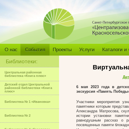
О нас
События
Проекты
Услуги
Каталоги и
Библиотеки:
Виртуальна
Центральная районная
библиотека «Книга плюс»
Дет
Детский отдел Центральной
6 мая 2023 года в детск
районной библиотеки «Книга
экскурсия «Память Победы
плюс»
Участники мероприятия уз
Библиотека № 1 «Ивановка»
памятники которым представ
Александра Матросова, скул
истории установки памят
Библиотека № 2
равнодушным рассказ о р
посвященных памяти блокадн