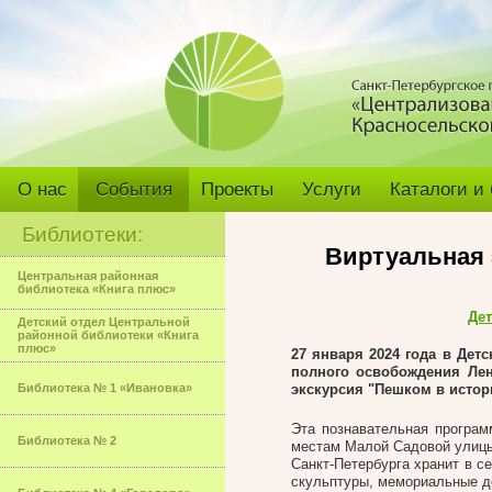
О нас
События
Проекты
Услуги
Каталоги и
Библиотеки:
Виртуальная 
Центральная районная
библиотека «Книга плюс»
Дет
Детский отдел Центральной
районной библиотеки «Книга
плюс»
27 января 2024 года в Дет
полного освобождения Лен
Библиотека № 1 «Ивановка»
экскурсия "Пешком в истор
Эта познавательная програ
Библиотека № 2
местам Малой Садовой улицы
Санкт-Петербурга хранит в с
скульптуры, мемориальные до