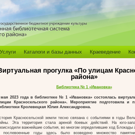
Услуги
Каталоги и базы данных
Краеведение
Ко
Виртуальная прогулка «По улицам Красн
района»
Библиотека № 1 «Ивановка»
 мая 2023
года в библиотеке № 1 «Ивановка» состоялась виртуал
лицам Красносельского района»
.
Мероприятие подготовила и п
иблиотеки Кролевецкая Юлия Александровна.
стория Красносельской земли тесно связана с событиями в годы Вел
ойны. Эта территория стала ареной боевых действий. На юго-зап
роисходили важнейшие события, во многом определившие ход Блокады 
 послевоенные годы здесь было возведено множество памятни