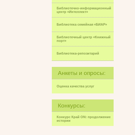
Библиотечно-информационный
центр «Интеллект»
Библиотека семейная «БИАР»
Библиотечный центр «Книжный
порт»
Библиотека-репозитарий
Анкеты и опросы:
Оценка качества услуг
Конкурсы:
Конкурс Край ON: продолжение
истории