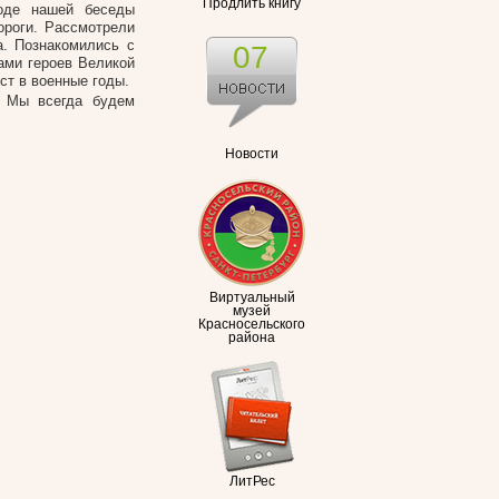
Продлить книгу
оде нашей беседы
ороги. Рассмотрели
а. Познакомились с
07
ами героев Великой
ст в военные годы.
. Мы всегда будем
Новости
Виртуальный
музей
Красносельского
района
ЛитРес