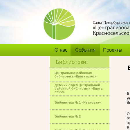
О нас
События
Проекты
Библиотеки:
Центральная районная
библиотека «Книга плюс»
Детский отдел Центральной
районной библиотеки «Книга
плюс»
6
у
Библиотека № 1 «Ивановка»
б
И
Библиотека № 2
в
п
В