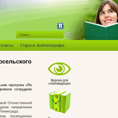
нтакты
Спроси библиографа
осельского
Версия для
слабовидящих
ьная прогулка «По
ровела сотрудник
икой Отечественной
адном направлении
Ленинграда.
ков, посвященных