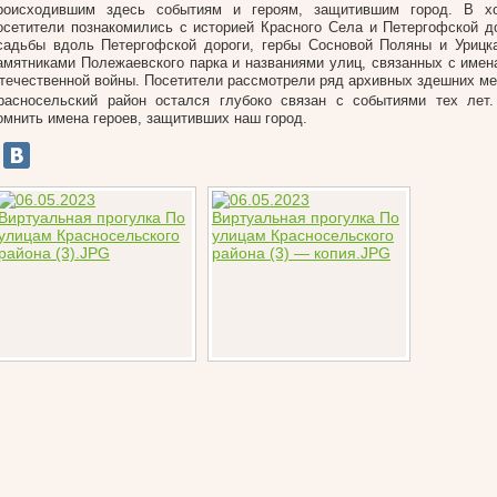
роисходившим здесь событиям и героям, защитившим город. В х
осетители познакомились с историей Красного Села и Петергофской д
садьбы вдоль Петергофской дороги, гербы Сосновой Поляны и Урицк
амятниками Полежаевского парка и названиями улиц, связанных с имен
течественной войны. Посетители рассмотрели ряд архивных здешних ме
расносельский район остался глубоко связан с событиями тех лет
омнить имена героев, защитивших наш город.