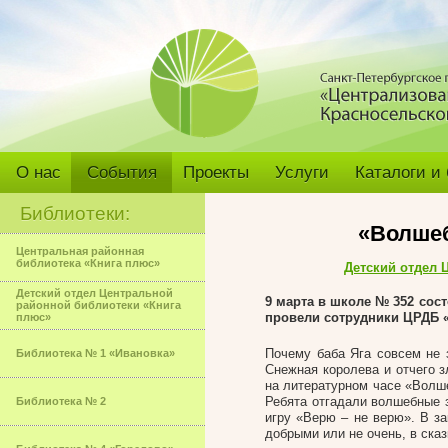
О нас
События
Проекты
Услуги
Каталоги и
Библиотеки:
«Волшеб
Центральная районная
библиотека «Книга плюс»
Детский отдел 
Детский отдел Центральной
9 марта в школе № 352 сос
районной библиотеки «Книга
провели сотрудники ЦРДБ «
плюс»
Почему баба Яга совсем не 
Библиотека № 1 «Ивановка»
Снежная королева и отчего 
на литературном часе «Волш
Ребята отгадали волшебные з
Библиотека № 2
игру «Верю – не верю». В з
добрыми или не очень, в сказ