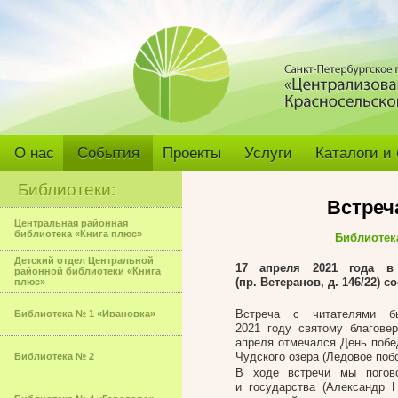
О нас
События
Проекты
Услуги
Каталоги и
Библиотеки:
Встреч
Центральная районная
библиотека «Книга плюс»
Библиотек
Детский отдел Центральной
17 апреля 2021 года в
районной библиотеки «Книга
(пр. Ветеранов, д. 146/22) 
плюс»
Встреча с читателями 
Библиотека № 1 «Ивановка»
2021 году святому благове
апреля отмечался День побе
Чудского озера (Ледовое поб
Библиотека № 2
В ходе встречи мы погово
и государства (Александр 