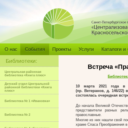
О нас
События
Проекты
Услуги
Каталоги и
Библиотеки:
Встреча «Пр
Центральная районная
библиотека «Книга плюс»
Библиотек
Детский отдел Центральной
10 марта 2021
года в
районной библиотеки «Книга
(пр. Ветеранов, д. 146/22
плюс»
состоялась очередная встр
Библиотека № 1 «Ивановка»
До начала Великой Отечестве
представители разных рел
православные.
Библиотека № 2
Многие из них нашли свой п
храме Спаса Преображения в