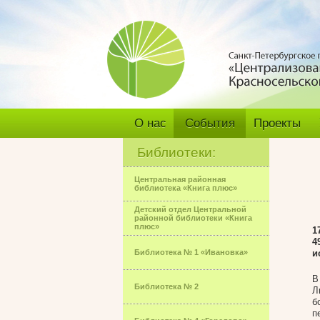
О нас
События
Проекты
Библиотеки:
Центральная районная
библиотека «Книга плюс»
Детский отдел Центральной
районной библиотеки «Книга
плюс»
1
4
Библиотека № 1 «Ивановка»
и
В
Библиотека № 2
Л
б
п