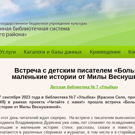
Услуги
Каталоги и базы данных
Краеведение
Ко
Встреча с детским писателем «Бол
маленькие истории от Милы Веснуш
Детская библиотека № 7 «Улыбка»
7 сентября 2023 года в библиотеке №7 «Улыбка» (Красное Село, пр
9/8) в рамках проекта «Читайте с нами!» прошла встреча «Бол
стории от Милы Веснушкиной».
 этот день читателей ждал сюрприз. На встрече с писателем выяснилос
юдмила Владимировна Дурягина уже семь лет сочиняет по псевдоним
ольшие и маленькие истории: стихи, рассказы, сказки и повести.
ечатаются в различных сборниках и журналах, в том числе и в старейш