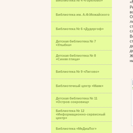
Библиотека № 4 «Горелово»
«
Р
в
Библиотека им. А.Ф.Можайского
О
л
с
Библиотека № 6 «Дудергоф»
с
В
с
Детская библиотека № 7
«Улыбка»
д
д
Детская библиотека № 8
Ж
«Синяя птица»
н
Библиотека № 9 «Лигово»
Библиотечный центр «Маяк»
Детская библиотека № 11
«Остров сокровищ»
Библиотека № 12
«Информационно-сервисный
центр»
Библиотека «МеДиаЛог»