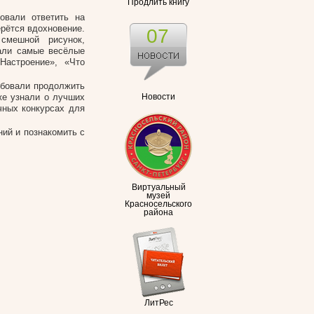
Продлить книгу
овали ответить на
ерётся вдохновение.
07
смешной рисунок,
али самые весёлые
Настроение», «Что
обовали продолжить
же узнали о лучших
Новости
чных конкурсах для
ий и познакомить с
Виртуальный
музей
Красносельского
района
ЛитРес