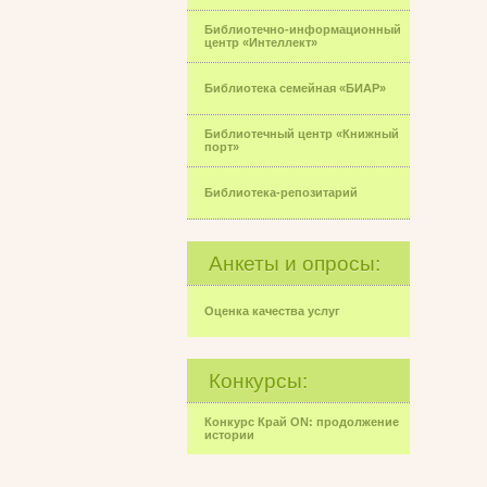
Библиотечно-информационный
центр «Интеллект»
Библиотека семейная «БИАР»
Библиотечный центр «Книжный
порт»
Библиотека-репозитарий
Анкеты и опросы:
Оценка качества услуг
Конкурсы:
Конкурс Край ON: продолжение
истории