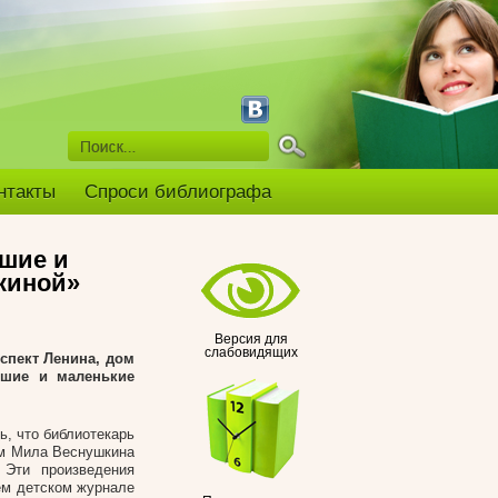
нтакты
Спроси библиографа
ьшие и
киной»
Версия для
слабовидящих
оспект Ленина, дом
ьшие и маленькие
ь, что библиотекарь
ом Мила Веснушкина
 Эти произведения
ем детском журнале