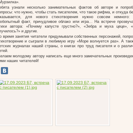
Мурзилка».
ебята узнали несколько занимательных фактов об авторе и попроб
опросы: что нужно, чтобы стать писателем, что такое рифма, и откуда б
казывается, для нового стихотворения нужно совсем немного: 
юбопытный факт, причудливое облако или игра… На встрече прозвуч
тихи автора: «Почему капусте грустно?», «Зебра и муха цеце», «
лучилось?» и другие.
о время занятия читатели придумывали собственных персонажей, попр
тихотворение и сыграли в любимую игру «Море волнуется раз». А так
етских журналах нашей страны, о книгах про труд писателя и о разли
етей.
елаем молодому автору написать еще много замечательных произведен
ими наших читателей!