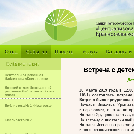
О нас
События
Проекты
Услуги
Каталоги и
Библиотеки:
Встреча с дет
Центральная районная
библиотека «Книга плюс»
Дет
Детский отдел Центральной
20 марта 2019 года в 12.0
районной библиотеки «Книга
118/1) состоялась встреч
плюс»
Встреча была приурочена к
Наталья Ивановна Хрущева
Библиотека № 1 «Ивановка»
и переводчик, а также автор
Наталья Хрущева стала лаур
На встречу с писательницей
Библиотека № 2
Наталья Ивановна провела д
и легко запоминающиеся стих