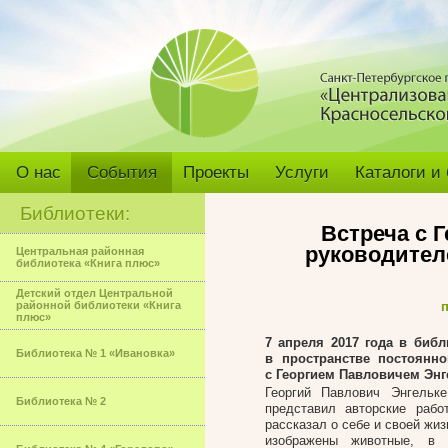
О нас
События
Проекты
Услуги
Каталоги и
Библиотеки:
Встреча с 
руководител
Центральная районная
библиотека «Книга плюс»
Детский отдел Центральной
районной библиотеки «Книга
п
плюс»
7 апреля 2017 года в библ
Библиотека № 1 «Ивановка»
в пространстве постоянн
с Георгием Павловичем Энг
Георгий Павлович Энгель
Библиотека № 2
представил авторские рабо
рассказал о себе и своей жиз
изображены животные, в 