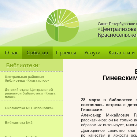
О нас
События
Проекты
Услуги
Каталоги и
Библиотеки:
Гиневски
Центральная районная
библиотека «Книга плюс»
Детский отдел Центральной
районной библиотеки «Книга
плюс»
28 марта в библиотеке «
состоялась встреча с дет
Библиотека № 1 «Ивановка»
Гиневским.
Александр Михайлович Ги
рассказчиков: он не только 
Библиотека № 2
образом их интонирует, мног
Драгоценное свойство книг
по качеству и яркости ос