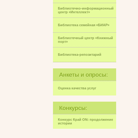
Библиотечно-информационный
центр «Интеллект»
Библиотека семейная «БИАР»
Библиотечный центр «Книжный
порт»
Библиотека-репозитарий
Анкеты и опросы:
Оценка качества услуг
Конкурсы:
Конкурс Край ON: продолжение
истории