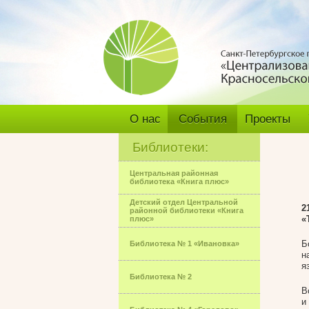
О нас
События
Проекты
Библиотеки:
Центральная районная
библиотека «Книга плюс»
Детский отдел Центральной
2
районной библиотеки «Книга
«
плюс»
Б
Библиотека № 1 «Ивановка»
н
я
Библиотека № 2
В
и