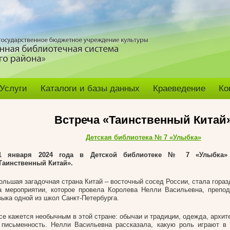
Услуги
Каталоги и базы данных
Краеведение
Ко
Встреча «Таинственный Китай
Детская библиотека № 7 «Улыбка»
1 января 2024 года
в Детской библиотеке № 7 «Улыбка» 
Таинственный Китай».
ольшая загадочная страна Китай – восточный сосед России, стала гораз
а мероприятии, которое провела Королева Нелли Васильевна, препод
зыка одной из школ Санкт-Петербурга.
се кажется необычным в этой стране: обычаи и традиции, одежда, архит
 письменность. Нелли Васильевна рассказала, какую роль играют в 