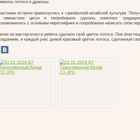
имволы лотоса и драконы.
частники встречи прикоснулись к самобытной китайской культуре. Полу
 гимнастике цигун и попробовали сделать комплекс традицио
ознакомились с основами иероглифики и попробовали написать свои пе
алее на мастер-классе ребята сделали свой цветок лотоса. Они блестя
 заданием, и каждый унес домой красивый цветок лотоса, сделанный св