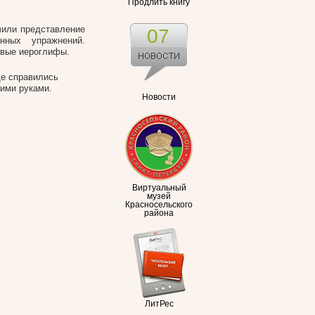
Продлить книгу
чили представление
07
нных упражнений.
рвые иероглифы.
ще справились
оими руками.
Новости
Виртуальный
музей
Красносельского
района
ЛитРес