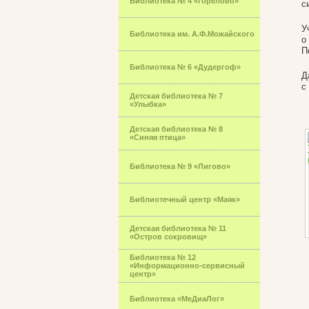
Библиотека № 4 «Горелово»
с
У
Библиотека им. А.Ф.Можайского
о
П
Библиотека № 6 «Дудергоф»
Д
с
Детская библиотека № 7
«Улыбка»
Детская библиотека № 8
«Синяя птица»
Библиотека № 9 «Лигово»
Библиотечный центр «Маяк»
Детская библиотека № 11
«Остров сокровищ»
Библиотека № 12
«Информационно-сервисный
центр»
Библиотека «МеДиаЛог»