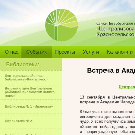
О нас
События
Проекты
Услуги
Каталоги и
Библиотеки:
Встреча в Ак
Центральная районная
библиотека «Книга плюс»
Централ
Детский отдел Центральной
районной библиотеки «Книга
плюс»
13 сентября в Центрально
встреча в Академии Чароде
Библиотека № 1 «Ивановка»
Юные участники выполнили с
ингредиенты для создания «
Библиотека № 2
чудо. У всех получились зам
«Хочется поблагодарить в
и непринуждённую обстано