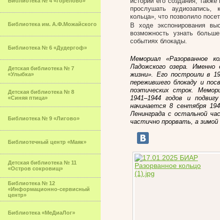
истории его создания, также
Библиотека № 4 «Горелово»
прослушать аудиозапись, 
кольца», что позволило посе
Библиотека им. А.Ф.Можайского
В ходе экспонирования вы
возможность узнать больше
событиях блокады.
Библиотека № 6 «Дудергоф»
Мемориал «Разорванное к
Ладожского озера. Именно 
Детская библиотека № 7
жизни». Его построили в 19
«Улыбка»
пережившего блокаду и по
поэтических строк.
Мемори
Детская библиотека № 8
1941–1944 годов и
подвиг
«Синяя птица»
начинается 8 сентября 194
Ленинграда с остальной ча
Библиотека № 9 «Лигово»
частично прорвать, а зимой
Библиотечный центр «Маяк»
Детская библиотека № 11
«Остров сокровищ»
Библиотека № 12
«Информационно-сервисный
центр»
Библиотека «МеДиаЛог»