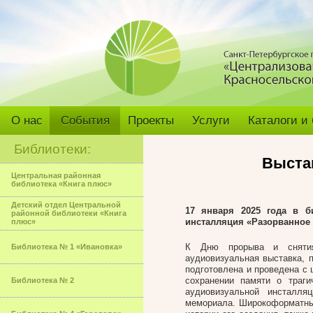
О нас
События
Проекты
Услуги
Каталоги и
Библиотеки:
Выста
Центральная районная
библиотека «Книга плюс»
Детский отдел Центральной
17 января 2025 года в б
районной библиотеки «Книга
инсталляция «Разорванное
плюс»
К Дню прорыва и снятия
Библиотека № 1 «Ивановка»
аудиовизуальная выставка, 
подготовлена и проведена с 
сохранении памяти о траг
Библиотека № 2
аудиовизуальной инсталля
мемориала. Широкоформатны