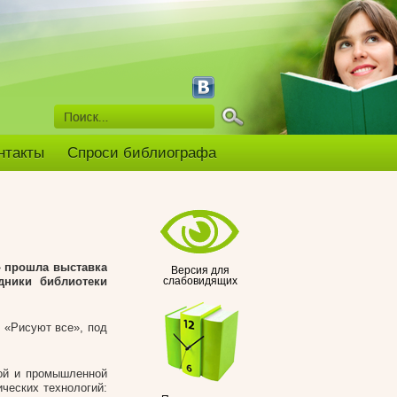
нтакты
Спроси библиографа
» прошла выставка
Версия для
дники библиотеки
слабовидящих
 «Рисуют все», под
хой и промышленной
ческих технологий: