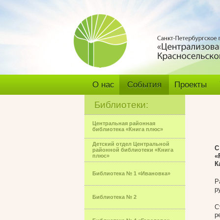
О нас
События
Проекты
Библиотеки:
Центральная районная
библиотека «Книга плюс»
Детский отдел Центральной
С
районной библиотеки «Книга
«
плюс»
К
Библиотека № 1 «Ивановка»
Р
р
Библиотека № 2
С
р