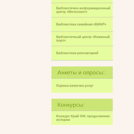
Библиотечно-информационный
центр «Интеллект»
Библиотека семейная «БИАР»
Библиотечный центр «Книжный
порт»
Библиотека-репозитарий
Анкеты и опросы:
Оценка качества услуг
Конкурсы:
Конкурс Край ON: продолжение
истории