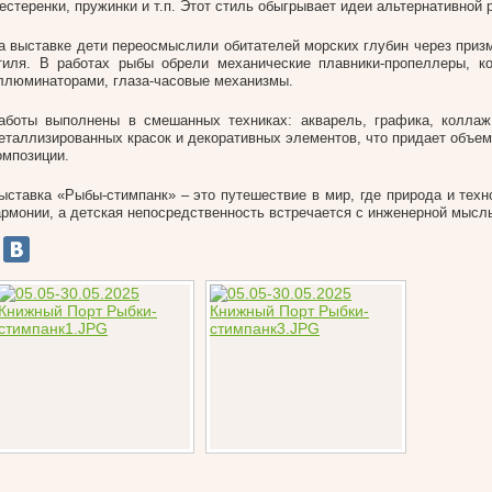
естеренки, пружинки и т.п. Этот стиль обыгрывает идеи альтернативной 
а выставке дети переосмыслили обитателей морских глубин через призм
тиля. В работах рыбы обрели механические плавники-пропеллеры, к
ллюминаторами, глаза-часовые механизмы.
аботы выполнены в смешанных техниках: акварель, графика, коллаж
еталлизированных красок и декоративных элементов, что придает объем
омпозиции.
ыставка «Рыбы-стимпанк» – это путешествие в мир, где природа и техн
армонии, а детская непосредственность встречается с инженерной мысл