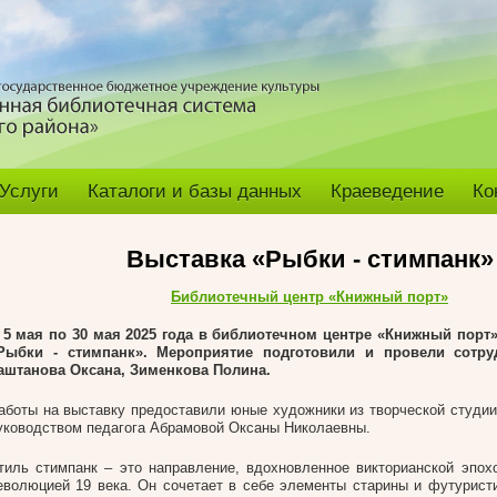
Услуги
Каталоги и базы данных
Краеведение
Ко
Выставка «Рыбки - стимпанк»
Библиотечный центр «Книжный порт»
 5 мая по 30 мая 2025 года в библиотечном центре «Книжный порт
Рыбки - стимпанк». Мероприятие подготовили и провели сотру
аштанова Оксана, Зименкова Полина.
аботы на выставку предоставили юные художники из творческой студии
уководством педагога Абрамовой Оксаны Николаевны.
тиль стимпанк – это направление, вдохновленное викторианской эпо
еволюцией 19 века. Он сочетает в себе элементы старины и футуристи