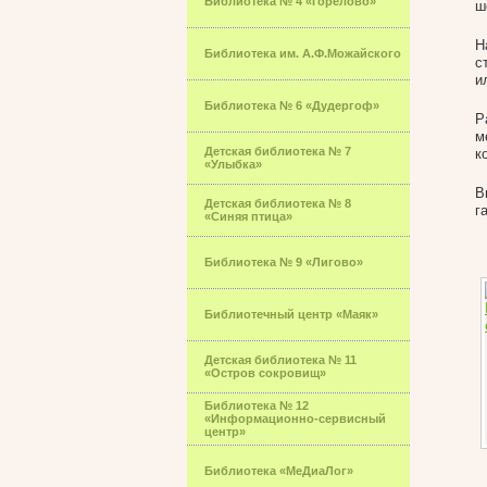
Библиотека № 4 «Горелово»
ш
Н
Библиотека им. А.Ф.Можайского
с
и
Библиотека № 6 «Дудергоф»
Р
м
Детская библиотека № 7
к
«Улыбка»
В
Детская библиотека № 8
г
«Синяя птица»
Библиотека № 9 «Лигово»
Библиотечный центр «Маяк»
Детская библиотека № 11
«Остров сокровищ»
Библиотека № 12
«Информационно-сервисный
центр»
Библиотека «МеДиаЛог»