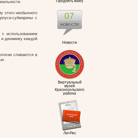
Продлить книгу
реальности.
у этого необычного
07
орпуса-субмарины с
 с использованием
 и динамику каждой
Новости
ологии сливаются в
ью.
Виртуальный
музей
Красносельского
района
ЛитРес