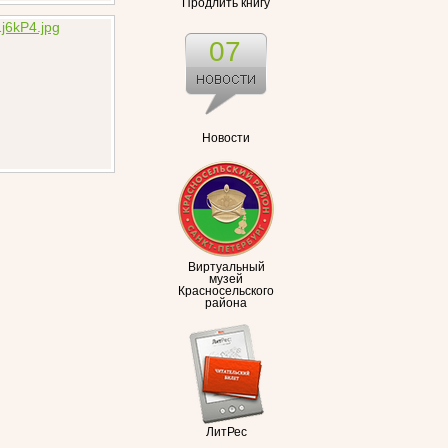
Продлить книгу
07
Новости
Виртуальный
музей
Красносельского
района
ЛитРес