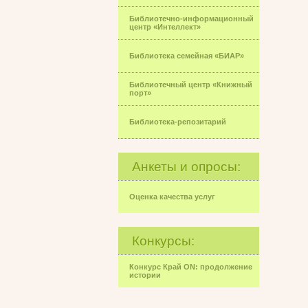
Библиотечно-информационный
центр «Интеллект»
Библиотека семейная «БИАР»
Библиотечный центр «Книжный
порт»
Библиотека-репозитарий
Анкеты и опросы:
Оценка качества услуг
Конкурсы:
Конкурс Край ON: продолжение
истории