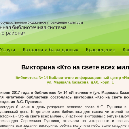
Услуги
Каталоги и базы данных
Краеведение
Ко
Викторина «Кто на свете всех ми
Библиотека № 14 Библиотечно-информационный центр «Ин
ул. Маршала Казакова, д.68, корп. 1
 июня 2017 года
в библиотеке № 14 «Интеллект» (ул. Маршала Казако
ля читателей библиотеки состоялась викторина «Кто на свете в
ождения А.С. Пушкина.
жегодно 6 июня в день рождения великого поэта А.С. Пушкина в 
ушкинский день. В детском зале библиотеки для наших читателей п
икторина «Кто на свете всех милее». Участники викторины с энтузиазмо
лександра Сергеевича Пушкина, отвечали на интересные и познав
ыполнив все задания викторины, ребята получили небольшие сладкие 