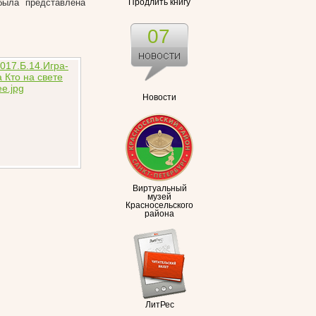
была представлена
Продлить книгу
07
Новости
Виртуальный
музей
Красносельского
района
ЛитРес