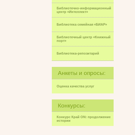
Библиотечно-информационный
центр «Интеллект»
Библиотека семейная «БИАР»
Библиотечный центр «Книжный
порт»
Библиотека-репозитарий
Анкеты и опросы:
Оценка качества услуг
Конкурсы:
Конкурс Край ON: продолжение
истории