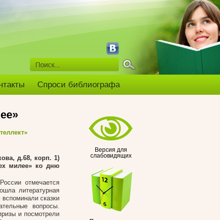
нтакты
Спроси библиографа
лее»
теллект»
Версия для
слабовидящих
ва, д.68, корп. 1)
сех милее» ко дню
России отмечается
рошла литературная
м вспоминали сказки
ательные вопросы.
призы и посмотрели