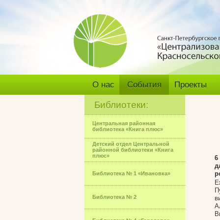
О нас
События
Проекты
Библиотеки:
Центральная районная
библиотека «Книга плюс»
Детский отдел Центральной
районной библиотеки «Книга
плюс»
6
д
р
Библиотека № 1 «Ивановка»
Е
П
Библиотека № 2
в
А
В