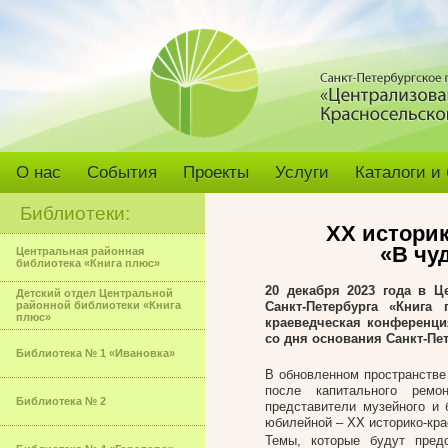
О нас
События
Проекты
Услуги
Каталоги и
Библиотеки:
XX истори
«В чу
Центральная районная
библиотека «Книга плюс»
20 декабря 2023 года в Ц
Детский отдел Центральной
районной библиотеки «Книга
Санкт-Петербурга «Книга
плюс»
краеведческая конференци
со дня основания Санкт-Пет
Библиотека № 1 «Ивановка»
В обновленном пространстве 
после капитального ремо
Библиотека № 2
представители музейного и 
юбилейной – XX историко-кр
Темы, которые будут пред