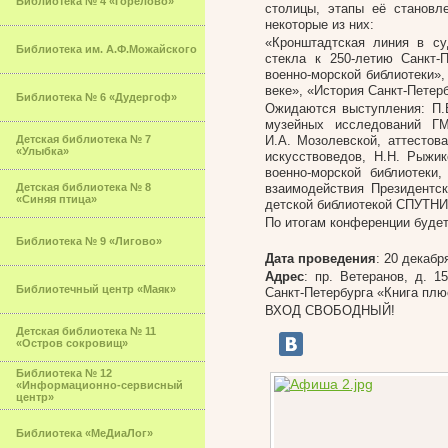
Библиотека № 4 «Горелово»
столицы, этапы её становл
некоторые из них:
«Кронштадтская линия в су
Библиотека им. А.Ф.Можайского
стекла к 250-летию Санкт-
военно-морской библиотеки»,
веке», «История Санкт-Петер
Библиотека № 6 «Дудергоф»
Ожидаются выступления: П.В
музейных исследований ГМ
Детская библиотека № 7
И.А. Мозолевской, аттестов
«Улыбка»
искусствоведов, Н.Н. Рыжи
военно-морской библиотеки,
Детская библиотека № 8
взаимодействия Президентск
«Синяя птица»
детской библиотекой СПУТНИ
По итогам конференции будет
Библиотека № 9 «Лигово»
Дата проведения
: 20 декабр
Адрес
: пр. Ветеранов, д. 1
Библиотечный центр «Маяк»
Санкт-Петербурга «Книга плю
ВХОД СВОБОДНЫЙ!
Детская библиотека № 11
«Остров сокровищ»
Библиотека № 12
«Информационно-сервисный
центр»
Библиотека «МеДиаЛог»