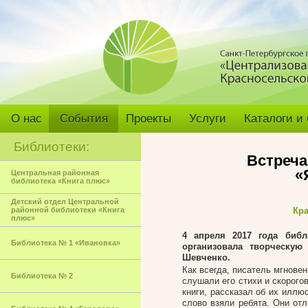
О нас
События
Проекты
Услуги
Каталоги и
Библиотеки:
Встреча
«
Центральная районная
библиотека «Книга плюс»
Детский отдел Центральной
районной библиотеки «Книга
Кра
плюс»
4 апреля 2017 года библ
Библиотека № 1 «Ивановка»
организовала творческую
Шевченко.
Как всегда, писатель мгнове
Библиотека № 2
слушали его стихи и скорого
книги, рассказал об их илл
слово взяли ребята. Они отл