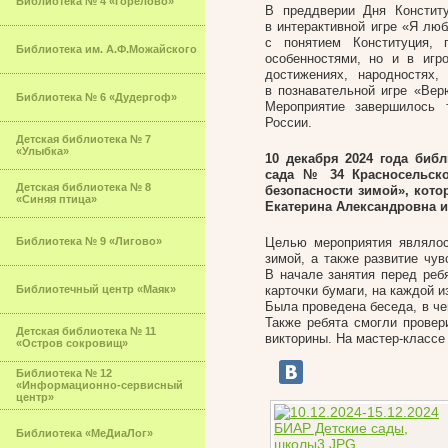
Библиотека № 4 «Горелово»
В преддверии Дня Констит
в интерактивной игре «Я люб
с понятием Конституция,
Библиотека им. А.Ф.Можайского
особенностями, но и в иг
достижениях, народностях
в познавательной игре «Вер
Библиотека № 6 «Дудергоф»
Мероприятие завершилось
России.
Детская библиотека № 7
«Улыбка»
10 декабря 2024 года биб
сада № 34 Красносельско
Детская библиотека № 8
безопасности зимой», кот
«Синяя птица»
Екатерина Александровна и
Библиотека № 9 «Лигово»
Целью мероприятия являлос
зимой, а также развитие чу
В начале занятия перед реб
Библиотечный центр «Маяк»
карточки бумаги, на каждой 
Была проведена беседа, в ч
Также ребята смогли провер
Детская библиотека № 11
викторины. На мастер-классе
«Остров сокровищ»
Библиотека № 12
«Информационно-сервисный
центр»
Библиотека «МеДиаЛог»