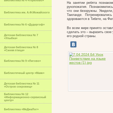
Библиотека № 4 «Горелово»
На занятии ребята познако
рукопожатия. Познакомились 
что они безоружны. Увидели,
Библиотека им. А.Ф.Можайского
Таиланде. Потренировались
здороваются в Тибете, на Фи
Библиотека № 6 «Дудергоф»
Во всем мире принято остав
сделать это – выразить свое
Детская библиотека № 7
его родной страны.
«Улыбка»
Детская библиотека № 8
«Синяя птица»
Библиотека № 9 «Лигово»
Библиотечный центр «Маяк»
Детская библиотека № 11
«Остров сокровищ»
Библиотека № 12
«Информационно-сервисный
центр»
Библиотека «МеДиаЛог»