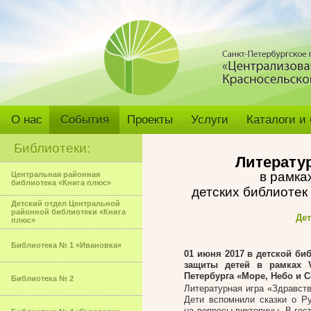
О нас
События
Проекты
Услуги
Каталоги и
Библиотеки:
Литератур
в рамка
Центральная районная
библиотека «Книга плюс»
детских библиотек
Детский отдел Центральной
районной библиотеки «Книга
Дет
плюс»
Библиотека № 1 «Ивановка»
01 июня 2017
в детской биб
защиты детей в рамках
Петербурга «Море, Небо и С
Библиотека № 2
Литературная игра «Здравств
Дети вспомнили сказки о Р
на вопросы викторины. В го