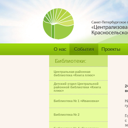
О нас
События
Проекты
Библиотеки:
Центральная районная
библиотека «Книга плюс»
Детский отдел Центральной
2
районной библиотеки «Книга
в
плюс»
Н
Библиотека № 1 «Ивановка»
г
Библиотека № 2
Г
с
з