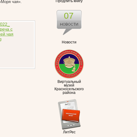
Продлить книгу
«Моря чая».
07
Новости
Виртуальный
музей
Красносельского
района
ЛитРес