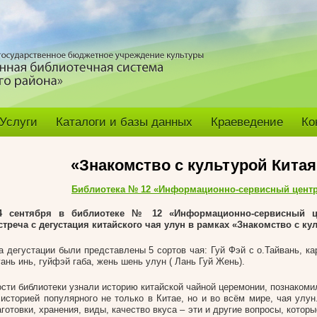
Услуги
Каталоги и базы данных
Краеведение
Ко
«Знакомство с культурой Китая
Библиотека № 12 «Информационно-сервисный цент
4 сентября в библиотеке № 12 «Информационно-сервисный ц
стреча с дегустация китайского чая улун в рамках «Знакомство с ку
а дегустации были представлены 5 сортов чая: Гуй Фэй с о.Тайвань, к
уань инь, гуйфэй габа, жень шень улун ( Лань Гуй Жень).
ости библиотеки узнали историю китайской чайной церемонии, познакоми
 историей популярного не только в Китае, но и во всём мире, чая улун
аготовки, хранения, виды, качество вкуса – эти и другие вопросы, котор