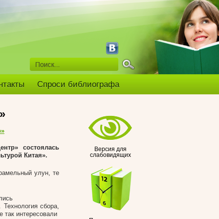
нтакты
Спроси библиографа
»
р»
ентр» состоялась
Версия для
льтурой Китая».
слабовидящих
арамельный улун, те
лись
. Технология сбора,
ые так интересовали