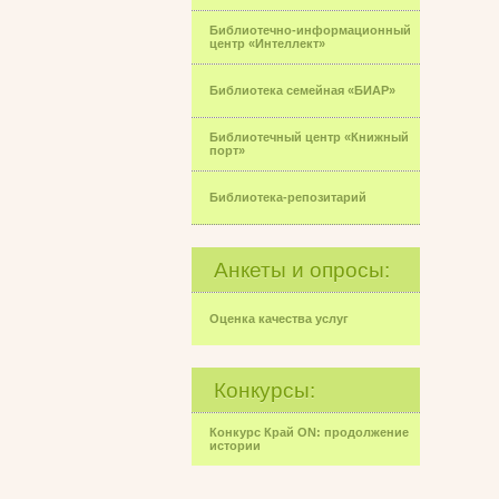
Библиотечно-информационный
центр «Интеллект»
Библиотека семейная «БИАР»
Библиотечный центр «Книжный
порт»
Библиотека-репозитарий
Анкеты и опросы:
Оценка качества услуг
Конкурсы:
Конкурс Край ON: продолжение
истории