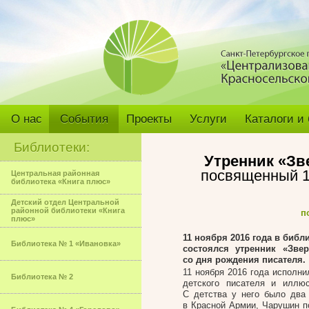
О нас
События
Проекты
Услуги
Каталоги и
Библиотеки:
Утренник «Зв
посвященный 1
Центральная районная
библиотека «Книга плюс»
Детский отдел Центральной
районной библиотеки «Книга
п
плюс»
11 ноября 2016 года в библ
Библиотека № 1 «Ивановка»
состоялся утренник «Зве
со дня рождения писателя.
11 ноября 2016 года исполни
Библиотека № 2
детского писателя и иллю
С детства у него было два
в Красной Армии, Чарушин п