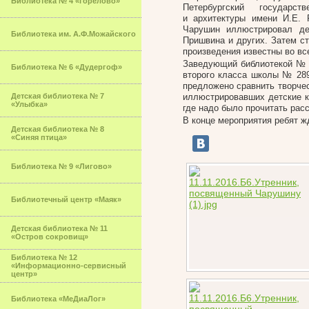
Библиотека № 4 «Горелово»
Петербургский государст
и архитектуры имени И.Е. 
Чарушин иллюстрировал дет
Библиотека им. А.Ф.Можайского
Пришвина и других. Затем с
произведения известны во вс
Заведующий библиотекой № 
Библиотека № 6 «Дудергоф»
второго класса школы № 289
предложено сравнить творче
Детская библиотека № 7
иллюстрировавших детские кн
«Улыбка»
где надо было прочитать расс
В конце мероприятия ребят ж
Детская библиотека № 8
«Синяя птица»
Библиотека № 9 «Лигово»
Библиотечный центр «Маяк»
Детская библиотека № 11
«Остров сокровищ»
Библиотека № 12
«Информационно-сервисный
центр»
Библиотека «МеДиаЛог»