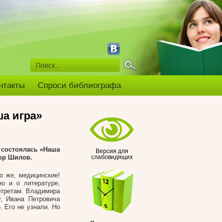
нтакты
Спроси библиографа
а игра»
 состоялась «Наша
Версия для
ор Шилов.
слабовидящих
о же, медицинские!
но и о литературе,
ртретам. Владимира
, Ивана Петровича
. Его не узнали. Но