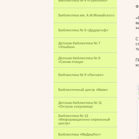
Библиотека № 4 «Горелово»
Ф
Библиотека им. А.Ф.Можайского
«
в
х
Библиотека № 6 «Дудергоф»
С
Детская библиотека № 7
с
«Улыбка»
т
Детская библиотека № 8
П
«Синяя птица»
к
Библиотека № 9 «Лигово»
Библиотечный центр «Маяк»
Детская библиотека № 11
«Остров сокровищ»
Библиотека № 12
«Информационно-сервисный
центр»
Библиотека «МеДиаЛог»