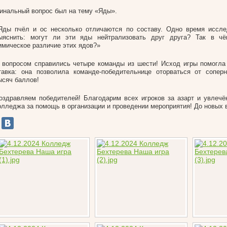
инальный вопрос был на тему «Яды».
Яды пчёл и ос несколько отличаются по составу. Одно время иссле
ыяснить: могут ли эти яды нейтрализовать друг друга? Так в ч
имическое различие этих ядов?»
 вопросом справились четыре команды из шести! Исход игры помогл
тавка: она позволила команде-победительнице оторваться от сопер
ысяч баллов!
оздравляем победителей! Благодарим всех игроков за азарт и увлечён
олледжа за помощь в организации и проведении мероприятия! До новых 