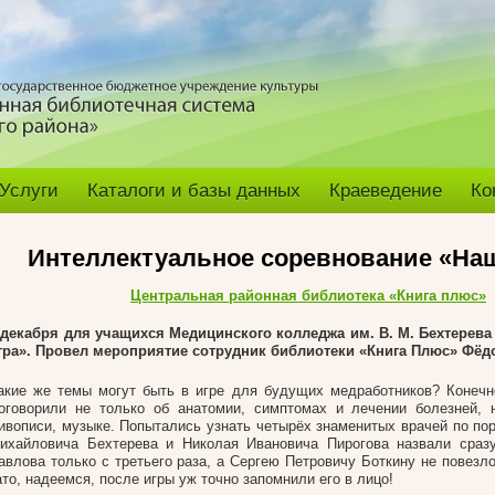
Услуги
Каталоги и базы данных
Краеведение
Ко
Интеллектуальное соревнование «Наш
Центральная районная библиотека «Книга плюс»
 декабря для учащихся Медицинского колледжа им. В. М. Бехтерева
гра». Провел мероприятие сотрудник библиотеки «Книга Плюс» Фёд
акие же темы могут быть в игре для будущих медработников? Конечн
оговорили не только об анатомии, симптомах и лечении болезней, 
ивописи, музыке. Попытались узнать четырёх знаменитых врачей по по
ихайловича Бехтерева и Николая Ивановича Пирогова назвали сразу
авлова только с третьего раза, а Сергею Петровичу Боткину не повезло
ато, надеемся, после игры уж точно запомнили его в лицо!