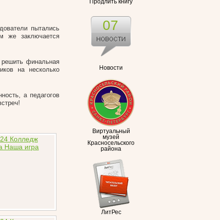
Продлить книгу
07
дователи пытались
ём же заключается
а решить финальная
Новости
ников на несколько
ность, а педагогов
встреч!
Виртуальный
музей
Красносельского
района
ЛитРес