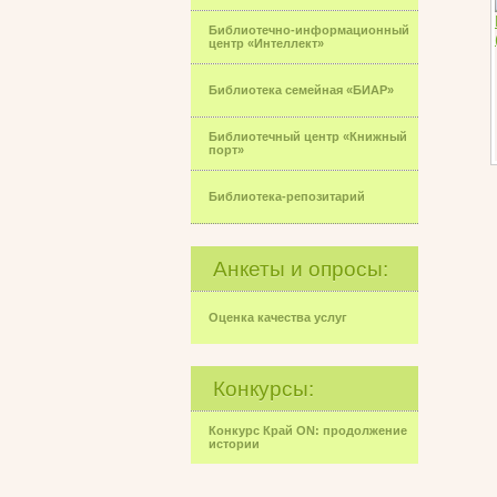
Библиотечно-информационный
центр «Интеллект»
Библиотека семейная «БИАР»
Библиотечный центр «Книжный
порт»
Библиотека-репозитарий
Анкеты и опросы:
Оценка качества услуг
Конкурсы:
Конкурс Край ON: продолжение
истории