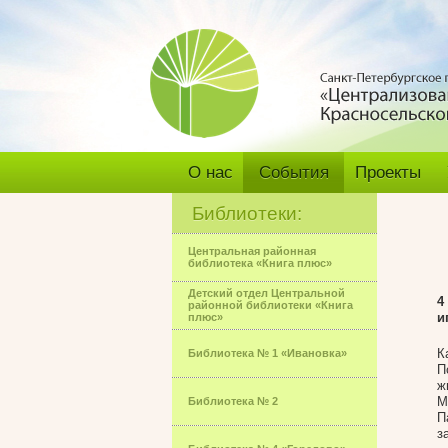
О нас
События
Проекты
Библиотеки:
Центральная районная
библиотека «Книга плюс»
Детский отдел Центральной
4
районной библиотеки «Книга
и
плюс»
К
Библиотека № 1 «Ивановка»
П
ж
М
Библиотека № 2
П
з