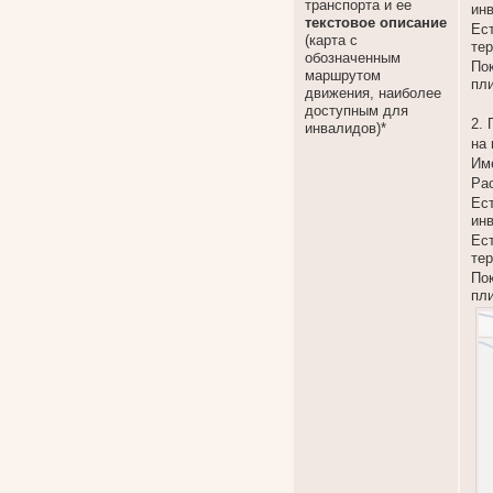
транспорта и ее
ин
текстовое описание
Ес
(карта с
тер
обозначенным
Пок
маршрутом
пли
движения, наиболее
доступным для
2.
инвалидов)*
на
Им
Рас
Ес
ин
Ес
тер
Пок
пли