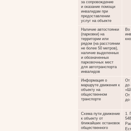
за сопровождение
и оказание помощи
инвалидам при
предоставлении
услуг на объекте
Наличие автостоянки
Во
(парковки) на
ин
территории или
кн
рядом (на расстоянии
не более 50 метров),
наличие выделенных
и обозначенных
парковочных мест
для автотранспорта
инвалидов
Информация о
От
маршруте движения к
до
объекту на
«Ш
общественном
От
транспорте
до
Схема пути движение
1.
к объекту от
54
ближайших остановок
Рас
общественного
Ес