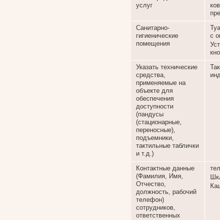
услуг
ков
пре
Санитарно-
Ту
гигиенические
с 
помещения
Уст
кн
Указать технические
Та
средства,
ин
применяемые на
объекте для
обеспечения
доступности
(пандусы
(стационарные,
переносные),
подъемники,
тактильные таблички
и т.д.)
Контактные данные
тел
(Фамилия, Имя,
Шк
Отчество,
Каш
должность, рабочий
телефон)
сотрудников,
ответственных