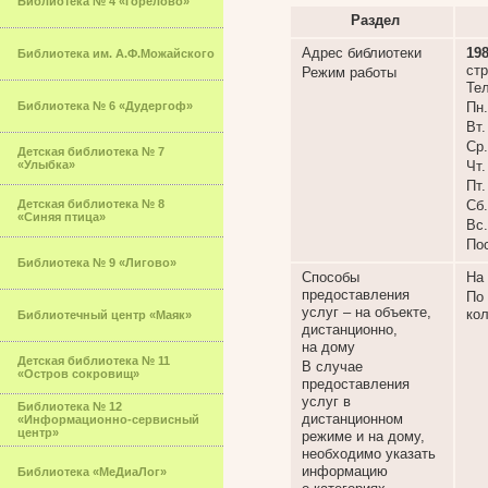
Библиотека № 4 «Горелово»
Раздел
Адрес библиотеки
19
Библиотека им. А.Ф.Можайского
стр
Режим работы
Тел
Библиотека № 6 «Дудергоф»
Пн.
Вт.
Ср.
Детская библиотека № 7
«Улыбка»
Чт.
Пт
Детская библиотека № 8
Сб.
«Синяя птица»
Вс.
По
Библиотека № 9 «Лигово»
Способы
На
предоставления
По
услуг – на объекте,
ко
Библиотечный центр «Маяк»
дистанционно,
на дому
Детская библиотека № 11
В случае
«Остров сокровищ»
предоставления
услуг в
Библиотека № 12
дистанционном
«Информационно-сервисный
центр»
режиме и на дому,
необходимо указать
информацию
Библиотека «МеДиаЛог»