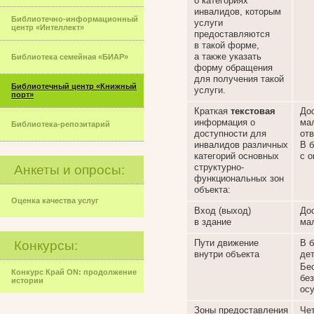
о категориях
инвалидов, которым
Библиотечно-информационный
услуги
центр «Интеллект»
предоставляются
в такой форме,
а также указать
Библиотека семейная «БИАР»
форму обращения
для получения такой
Библиотечный центр «Книжный
услуги.
порт»
Краткая
текстовая
До
информация о
ма
Библиотека-репозитарий
доступности для
от
инвалидов различных
В 
категорий основных
с 
структурно-
Анкеты и опросы:
функциональных зон
объекта:
Оценка качества услуг
Вход (выход)
До
в здание
ма
Пути движение
В б
Конкурсы:
внутри объекта
дет
Бе
Конкурс Край ON: продолжение
без
истории
ос
Зоны предоставления
Чет