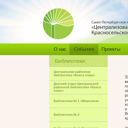
О нас
События
Проекты
Библиотеки:
Центральная районная
библиотека «Книга плюс»
3
к
Детский отдел Центральной
п
районной библиотеки «Книга
о
плюс»
р
у
Библиотека № 1 «Ивановка»
к
и
В
Библиотека № 2
к