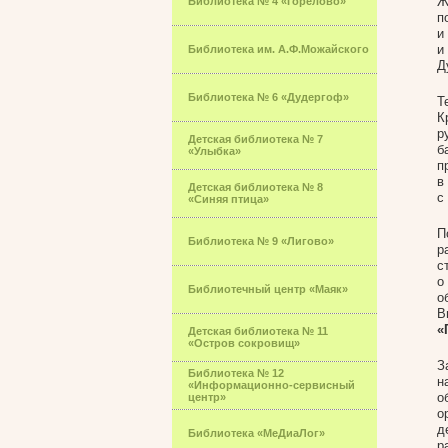
Ж
Библиотека № 4 «Горелово»
п
и
и
Библиотека им. А.Ф.Можайского
Д
Библиотека № 6 «Дудергоф»
Т
К
р
Детская библиотека № 7
б
«Улыбка»
п
в
Детская библиотека № 8
с
«Синяя птица»
П
Библиотека № 9 «Лигово»
р
с
о
Библиотечный центр «Маяк»
о
В
«
Детская библиотека № 11
«Остров сокровищ»
З
Библиотека № 12
н
«Информационно-сервисный
о
центр»
о
д
Библиотека «МеДиаЛог»
р