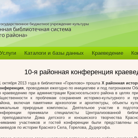
Услуги
Каталоги и базы данных
Краеведение
Ко
10-я районная конференция краеве
1 октября 2013 года в библиотеке «Горелово» прошла
Х
районная истор
онференция
, проводимая ежегодно по инициативе и под патронажем Об
о краеведению при администрации Красносельского района в целях пр
бщественности к проблемам сохранения историко-культурного и пр
айона, включая памятники археологии и архитектуры, объекты куль
никальные природные комплексы. Деятельное участие в подгото
онференции принимали специалисты Централизованной библи
 преподаватели Дома детского и юношеского творчества Красно
ниманию участников и гостей конференции были представлены н
раеведов по истории Красного Села, Горелова, Дудергофа.