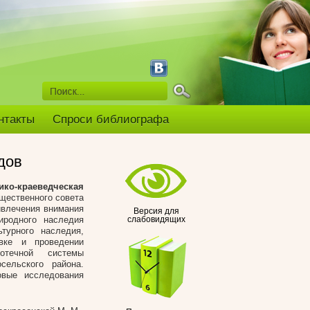
нтакты
Спроси библиографа
дов
ико-краеведческая
щественного совета
ивлечения внимания
Версия для
иродного наследия
слабовидящих
турного наследия,
вке и проведении
отечной системы
сельского района.
овые исследования