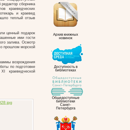
й редактор сборника
лов краеведческих
иотекарь и краевед
нашло теплый отзыв
или ценный подарок
Архив книжных
лашенные ими гости
новинок
ого залива. Осмотр
 о прошлом морской
граммы возрождения
боты по подготовке
Доступность в
библиотеках
XI краеведческой
Общедоступные
библиотеки
Санкт-
Петербурга