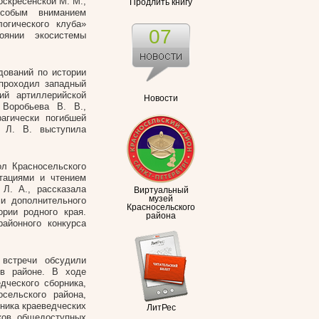
скресенской М. М.,
Продлить книгу
особым вниманием
огического клуба»
07
оянии экосистемы
дований по истории
 проходил западный
ий артиллерийской
Новости
 Воробьева В. В.,
агически погибшей
я Л. В. выступила
л Красносельского
тациями и чтением
Л. А., рассказала
Виртуальный
музей
ми дополнительного
Красносельского
рии родного края.
района
айонного конкурса
 встречи обсудили
 в районе. В ходе
дческого сборника,
сельского района,
рника краеведческих
ЛитРес
иков общедоступных