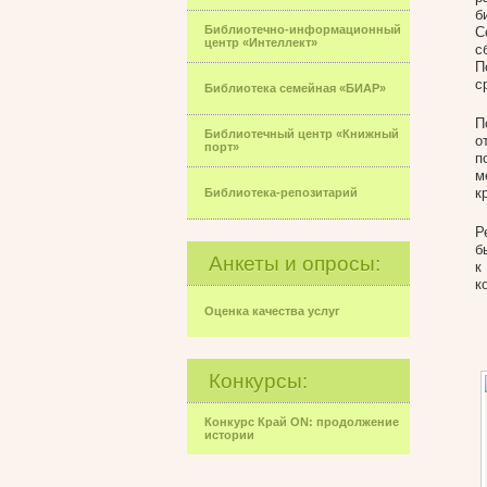
б
Библиотечно-информационный
С
центр «Интеллект»
с
П
с
Библиотека семейная «БИАР»
П
Библиотечный центр «Книжный
о
порт»
п
м
к
Библиотека-репозитарий
Р
б
Анкеты и опросы:
к
к
Оценка качества услуг
Конкурсы:
Конкурс Край ON: продолжение
истории