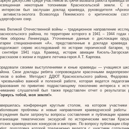
аркую дискуссию среди участников встречи вызвала работа краеведа Во
освященная некоторым топонимам Красносельской земли. С 
 интересом был заслушан доклад краеведа, руководителя «Археол
 активиста-эколога Всеволода Пежемского о критическом сост
удергофских озер.
ема Великой Отечественной войны – традиционное направление иссле
расносельского района, по территории которого в 1941 – 1944 годах
убеж обороны Ленинграда. Уточненные данные о дислокации оруд
атареи спецназначения «А», представленные в докладе краеведа
родолжают серию исследований по истории героической батареи, тр
 сентябре 1941 года. Краевед, историк авиации Кисель-Загорска
 рассказом о жизни и подвиге летчика-героя А.Т. Карпова.
орадовали своими выступлениями и юные краеведы — учащиеся шко
айона. Свои доклады ребята сопровождали красочными видеопрезен
тихов о войне. Методист ДДЮТ Красносельского района, Федорова 
 чрезвычайно важной и полезной работе, которая ведется педагога
бразования по привитию подрастающему поколению интереса к исто
ниманию слушателей был также представлен отчет о результатах р
Горжусь тобой, моя земля!»
.
авершилась конференция круглым столом, на котором участники
аболевшие проблемы и новые направления краеведческой работы
бсуждения были затронуты вопросы составления и публикации краеве
рганизации тематических экскурсий по историческим местам Красно
етских краеведческих конкурсов и викторин. По вопросу публикации сбо
абот, подготовка которой традиционно ведется с участием сотрудн