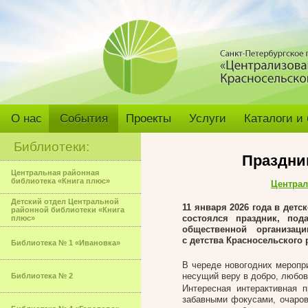
О нас
События
Проекты
Услуги
Каталоги и
Библиотеки:
Праздни
Центральная районная
библиотека «Книга плюс»
Централ
Детский отдел Центральной
11 января 2026 года в дет
районной библиотеки «Книга
состоялся праздник, по
плюс»
общественной организац
с детства Красносельского 
Библиотека № 1 «Ивановка»
В череде новогодних меропр
несущий веру в добро, любов
Библиотека № 2
Интересная интерактивная 
забавными фокусами, очаро