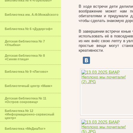
Библиотека № 4 «Горелово»
В ходе встречи дети делили
воображение может нам п
Библиотека им. А.Ф.Можайского
обитателями и придумали д
чтобы сделать знакомую доро
Библиотека № 6 «Дудергоф»
В завершении встречи юные 
использовать её в повседне
из них внёс свою лепту в ув
Детская библиотека № 7
«Улыбка»
простые вещи могут стано
креативности.
Детская библиотека № 8
«Синяя птица»
Библиотека № 9 «Лигово»
Библиотечный центр «Маяк»
Детская библиотека № 11
«Остров сокровищ»
Библиотека № 12
«Информационно-сервисный
центр»
Библиотека «МеДиаЛог»