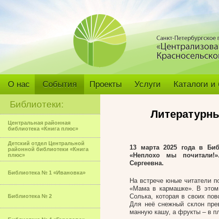
О нас
События
Проекты
Услуги
Каталоги и
Библиотеки:
Литературны
Центральная районная
библиотека «Книга плюс»
Детский отдел Центральной
13 марта 2025 года в
Биб
районной библиотеки «Книга
«Неплохо мы почитали!»
плюс»
Сергеевна.
Библиотека № 1 «Ивановка»
На встрече юные читатели п
«Мама в кармашке». В этом
Солька, которая в своих по
Библиотека № 2
Для неё снежный склон прев
манную кашу, а фрукты – в п