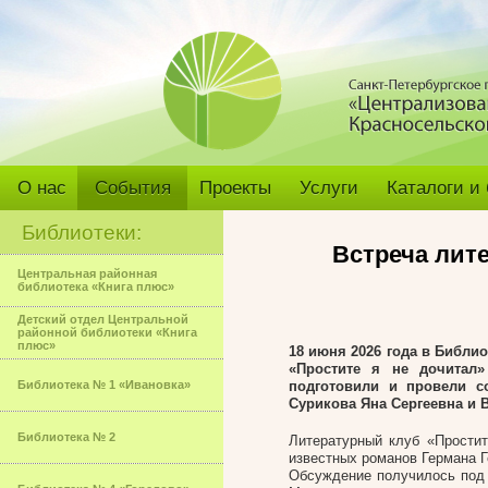
О нас
События
Проекты
Услуги
Каталоги и
Библиотеки:
Встреча лите
Центральная районная
библиотека «Книга плюс»
Детский отдел Центральной
районной библиотеки «Книга
плюс»
18 июня 2026 года в Библи
«Простите я не дочитал»
Библиотека № 1 «Ивановка»
подготовили и провели с
Сурикова Яна Сергеевна и 
Библиотека № 2
Литературный клуб «Простит
известных романов Германа Г
Обсуждение получилось под 